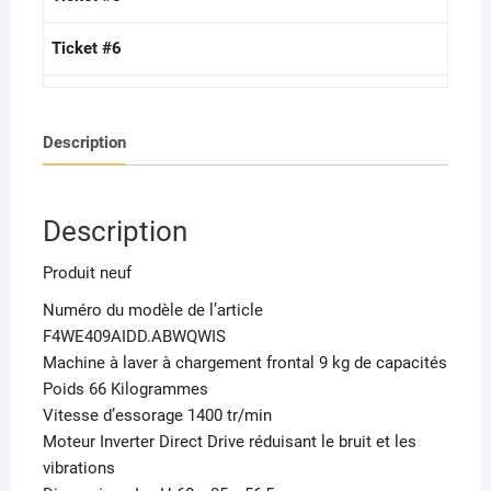
Ticket #6
Ticket #7
Description
Ticket #8
Ticket #9
Description
Ticket #10
Produit neuf
Numéro du modèle de l’article
Ticket #11
‎F4WE409AIDD.ABWQWIS
Machine à laver à chargement frontal 9 kg de capacités
Ticket #12
Poids 66 Kilogrammes
Vitesse d’essorage 1400 tr/min
Ticket #13
Moteur Inverter Direct Drive réduisant le bruit et les
vibrations
Ticket #14