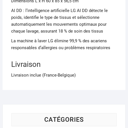
Dimensions L x H 60 x 85 x 56,5 cm
Ticket #15
AI DD : l’intelligence artificielle LG AI DD détecte le
poids, identifie le type de tissus et sélectionne
Ticket #16
automatiquement les mouvements optimaux pour
chaque lavage, assurant 18 % de soin des tissus
Ticket #17
La machine à laver LG élimine 99,9 % des acariens
responsables d’allergies ou problèmes respiratoires
Ticket #18
Livraison
Ticket #19
Livraison inclue (France-Belgique)
Ticket #20
Ticket #21
Ticket #22
Ticket #23
CATÉGORIES