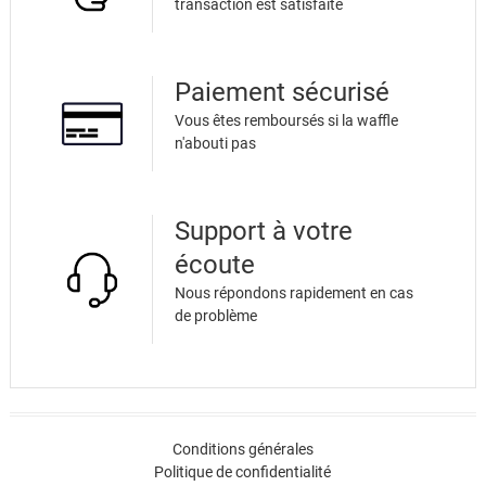
transaction est satisfaite
Ticket #52
Ticket #53
Paiement sécurisé
Ticket #54
Vous êtes remboursés si la waffle
n'abouti pas
Ticket #55
Ticket #56
Support à votre
écoute
Ticket #57
Nous répondons rapidement en cas
de problème
Ticket #58
Ticket #59
Ticket #60
Conditions générales
Politique de confidentialité
Ticket #61