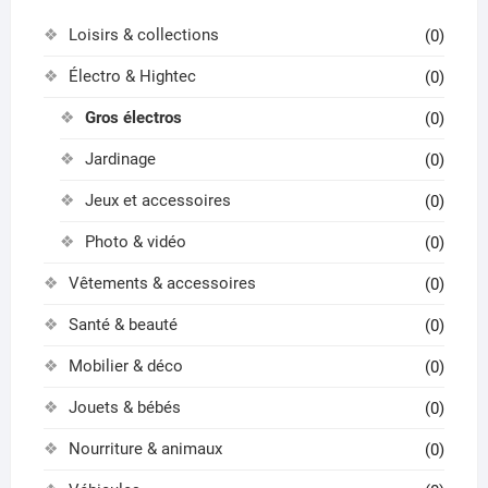
Ticket #24
Loisirs & collections
(0)
Ticket #25
Électro & Hightec
(0)
Gros électros
Ticket #26
(0)
Jardinage
(0)
Ticket #27
Jeux et accessoires
(0)
Ticket #28
Photo & vidéo
(0)
Ticket #29
Vêtements & accessoires
(0)
Santé & beauté
(0)
Ticket #30
Mobilier & déco
(0)
Ticket #31
Jouets & bébés
(0)
Ticket #32
Nourriture & animaux
(0)
Ticket #33